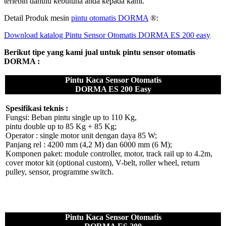
terlebih dahulu kebutuha anda kepada kami.
Detail Produk mesin
pintu otomatis DORMA
®:
Download katalog Pintu Sensor Otomatis DORMA ES 200 easy
Berikut tipe yang kami jual untuk pintu sensor otomatis
DORMA :
Pintu Kaca Sensor Otomatis
DORMA ES 200 Easy
Spesifikasi teknis :
Fungsi: Beban pintu single up to 110 Kg,
pintu double up to 85 Kg + 85 Kg;
Operator : single motor unit dengan daya 85 W;
Panjang rel : 4200 mm (4,2 M) dan 6000 mm (6 M);
Komponen paket: module controller, motor, track rail up to 4.2m,
cover motor kit (optional custom), V-belt, roller wheel, return
pulley, sensor, programme switch.
Pintu Kaca Sensor Otomatis