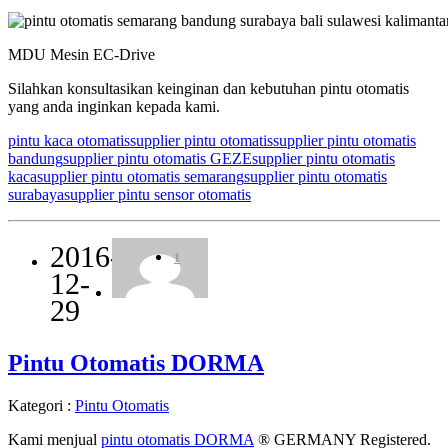
MDU Mesin EC-Drive
Silahkan konsultasikan keinginan dan kebutuhan pintu otomatis
yang anda inginkan kepada kami.
pintu kaca otomatis
supplier pintu otomatis
supplier pintu otomatis
bandung
supplier pintu otomatis GEZE
supplier pintu otomatis
kaca
supplier pintu otomatis semarang
supplier pintu otomatis
surabaya
supplier pintu sensor otomatis
2016-
1
12-
29
Pintu Otomatis DORMA
Kategori :
Pintu Otomatis
Kami menjual
pintu otomatis DORMA
® GERMANY Registered.