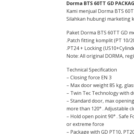
Dorma BTS 60TT GD PACKAG
Kami menjual Dorma BTS 60TT
Silahkan hubungi marketing 
Paket Dorma BTS 60TT GD mel
.Patch fitting komplit (PT 10/20
.PT24 + Locking (US10+Cylind
Note: All original DORMA, re
Technical Specification
– Closing force EN 3
– Max door weight 85 kg, gla
– Twin Tec Technology with du
– Standard door, max opening
more than 120° . Adjustable c
– Hold open point 90° . Safe F
or extreme force
– Package with GD PT10, PT20, 