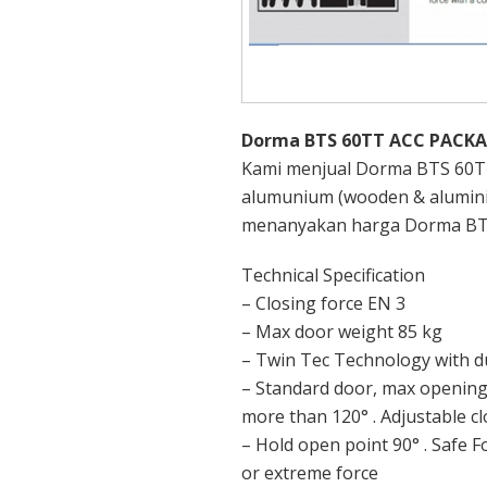
Dorma BTS 60TT ACC PACKA
Kami menjual Dorma BTS 60T
alumunium (wooden & alumini
menanyakan harga Dorma BT
Technical Specification
– Closing force EN 3
– Max door weight 85 kg
– Twin Tec Technology with d
– Standard door, max opening
more than 120° . Adjustable c
– Hold open point 90° . Safe F
or extreme force