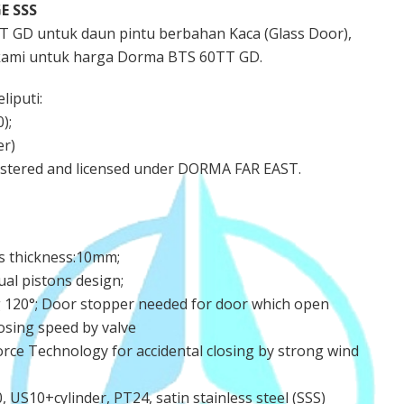
E SSS
 GD untuk daun pintu berbahan Kaca (Glass Door),
kami untuk harga Dorma BTS 60TT GD.
iputi:
);
er)
gistered and licensed under DORMA FAR EAST.
ss thickness:10mm;
al pistons design;
 120°; Door stopper needed for door which open
losing speed by valve
orce Technology for accidental closing by strong wind
US10+cylinder, PT24, satin stainless steel (SSS)